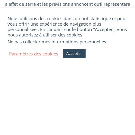
à effet de serre et les prévisions annoncent qu’il représentera
8% en 2025, soit l’équivalent des émissions du secteur
automobile ! Il est possible, chacun à son niveau et même si
Nous utilisons des cookies dans un but statistique et pour
vous offrir une expérience de navigation plus
c’est un travail de fourmi, de modifier un peu ses pratiques
personnalisée . En cliquant sur le bouton "Accepter", vous
pour réduire son impact écologique. Envie d’essayer ?
nous autorisez à utiliser des cookies.
Capitaine Fibre vous donne ici quelques pistes d’actions
Ne pas collecter mes informations personnelles
.
Paramètres des cookies
Accepter