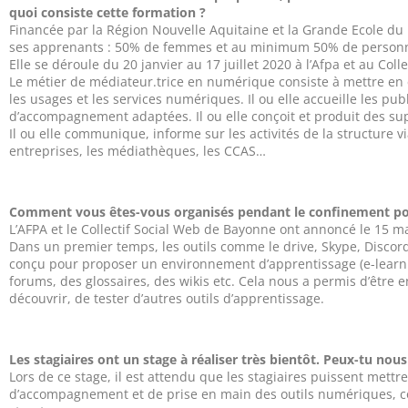
quoi consiste cette formation ?
Financée par la Région Nouvelle Aquitaine et la Grande Ecole du 
ses apprenants : 50% de femmes et au minimum 50% de personnes s
Elle se déroule du 20 janvier au 17 juillet 2020 à l’Afpa et au 
Le métier de médiateur.trice en numérique consiste à mettre en œ
les usages et les services numériques. Il ou elle accueille les pub
d’accompagnement adaptées. Il ou elle conçoit et produit des supp
Il ou elle communique, informe sur les activités de la structure via 
entreprises, les médiathèques, les CCAS…
Comment vous êtes-vous organisés pendant le confinement pou
L’AFPA et le Collectif Social Web de Bayonne ont annoncé le 15 ma
Dans un premier temps, les outils comme le drive, Skype, Discord
conçu pour proposer un environnement d’apprentissage (e-learning
forums, des glossaires, des wikis etc. Cela nous a permis d’être 
découvrir, de tester d’autres outils d’apprentissage.
Les stagiaires ont un stage à réaliser très bientôt. Peux-tu nous
Lors de ce stage, il est attendu que les stagiaires puissent mettr
d’accompagnement et de prise en main des outils numériques, con