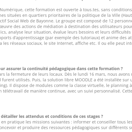
Numérique, cette formation est ouverte à tous.tes, sans conditions 
ituées en quartiers prioritaires de la politique de la Ville (Hau
Collectif Social Web de Bayonne. Le groupe est composé de 12 perso
uvre des actions de médiation à destination des utilisateurs pour 
lics, analyse leur situation, évalue leurs besoins et leurs difficult
orts d’apprentissage (par exemple des tutoriaux) et anime des ateli
les réseaux sociaux, le site Internet, affiche etc. Il ou elle peut int
r assurer la continuité pédagogique dans cette formation ?
rs la fermeture de leurs locaux. Dès le lundi 16 mars, nous avons mi
 furent utilisés. Puis, la solution libre MOODLE a été installée su
). Il dispose de modules comme la classe virtuelle, le planning à 
en télétravail de manière continue, avec un suivi personnalisé. Cett
 détailler les attendus et conditions de ces stages ?
e en pratique les missions suivantes : informer et conseiller tous 
cevoir et produire des ressources pédagogiques sur différents sup