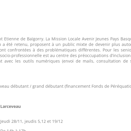
aint Etienne de Baïgorry. La Mission Locale Avenir Jeunes Pays Bas
a été retenu, proposent à un public mixte de devenir plus auto
sont confrontées à des problématiques différentes. Pour les seni
on socio-professionnelle est au centre des préoccupations d’inclusi
ont avec les outils numériques (envoi de mails, consultation de 
, niveau débutant / grand débutant (financement Fonds de Péréquati
Larceveau
Jeudi 28/11, jeudis 5,12 et 19/12
De 14h à 17h