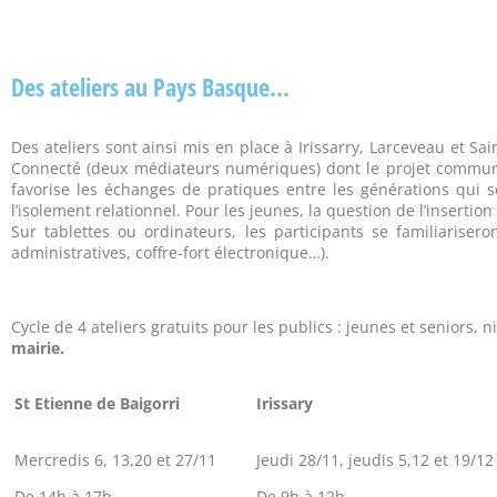
Des ateliers au Pays Basque...
Des ateliers sont ainsi mis en place à Irissarry, Larceveau et S
Connecté (deux médiateurs numériques) dont le projet commun 
favorise les échanges de pratiques entre les générations qui 
l’isolement relationnel. Pour les jeunes, la question de l’inserti
Sur tablettes ou ordinateurs, les participants se familiariser
administratives, coffre-fort électronique…).
Cycle de 4 ateliers gratuits pour les publics : jeunes et seniors
mairie.
St Etienne de Baigorri
Irissary
Mercredis 6, 13,20 et 27/11
Jeudi 28/11, jeudis 5,12 et 19/12
De 14h à 17h
De 9h à 12h