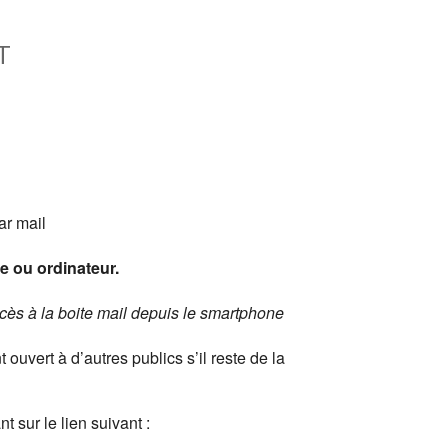
T
Office 365
Outlook Live
ar mail
e ou ordinateur.
ccès à la boite mail depuis le smartphone
ouvert à d’autres publics s’il reste de la
t sur le lien suivant :