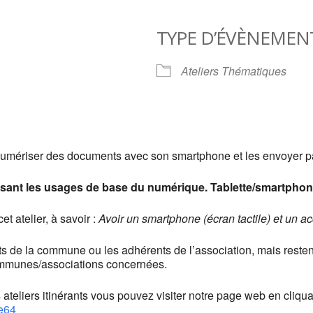
TYPE D’ÉVÈNEMEN
ndrier Google
iCalendar
Ateliers Thématiques
Numériser des documents avec son smartphone et les envoyer p
isant les usages de base du numérique. Tablette/smartphon
t atelier, à savoir :
Avoir un smartphone (écran tactile) et un a
nts de la commune ou les adhérents de l’association, mais restent 
communes/associations concernées.
 ateliers itinérants vous pouvez visiter notre page web en cliquan
re64