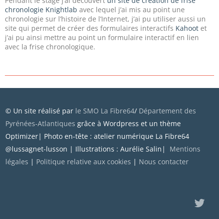
Pendant le stage j’ai découvert
un site de création de frise
chronologie Knightlab
avec lequel j’ai mis au point une
chronologie sur l’histoire de l’Internet, j’ai pu utiliser aussi un
site qui permet de créer des formulaires interactifs
Kahoot
et
j’ai pu ainsi mettre au point un formulaire interactif en lien
avec la frise chronologique.
© Un site réalisé par
le SMO La Fibre64
/
Département des
Pyrénées-Atlantiques
grâce à Wordpress et un thème
Optimizer| Photo en-tête : atelier numérique La Fibre64
@lussagnet-lusson | Illustrations : Aurélie Salin|
Mentions
légales
|
Politique relative aux cookies
|
Nous contacter